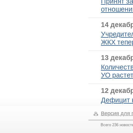
Принят з
отношени
14 декабр
Учредите
ЖКХ тепер
13 декабр
Количест
УО расте
12 декабр
Дефицит 
Версия для 
Всего 236 новост